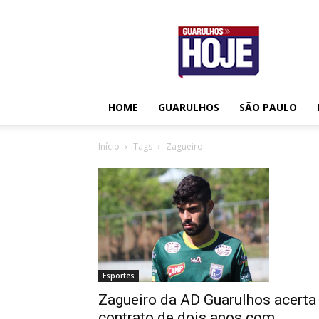
Guarulhos
Hoje
HOME
GUARULHOS
SÃO PAULO
Início
Tags
Zagueiro
Esportes
Zagueiro da AD Guarulhos acerta
contrato de dois anos com