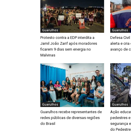
Guarulhos
Guarulhos
Protesto contra a EDP interdita a
Defesa Civil
Jamil João Zarif após moradores
alerta e cri
ficarem 9 dias sem energia no
avanço de ci
Malvinas
Guarulhos
Guarulhos
Guarulhos recebe representantes de
Ação educat
redes públicas de diversas regiões
pedestres e
do Brasil
segurança e
do Pedestre