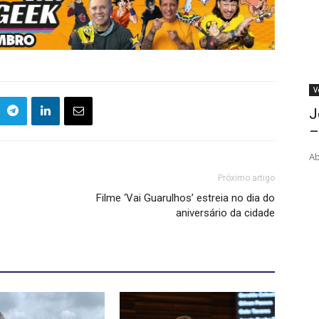
V
J
–
Ab
Próximo artigo
Filme ‘Vai Guarulhos’ estreia no dia do
aniversário da cidade