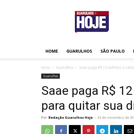
Guarulhos
Hoje
HOME
GUARULHOS
SÃO PAULO
Início
Guarulhos
Saae paga R$ 12 milhões a cada 
Guarulhos
Saae paga R$ 12
para quitar sua 
Por
Redação Guarulhos Hoje
-
25 de novembro de 20