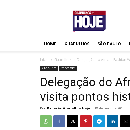
Guarulhos
Hoje
HOME
GUARULHOS
SÃO PAULO
Início
Guarulhos
Delegação do African Fashion We
Guarulhos
Variedades
Delegação do Af
visita pontos hi
Por
Redação Guarulhos Hoje
-
18 de maio de 2017