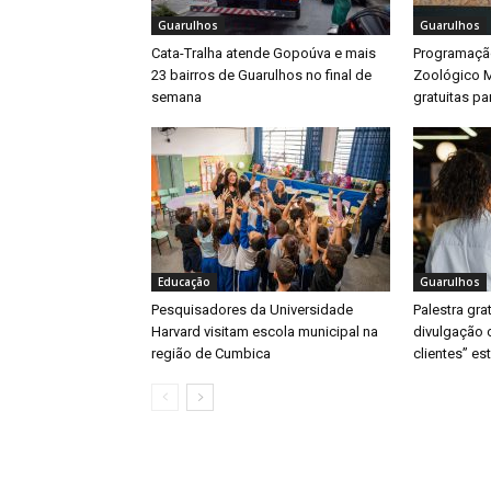
Guarulhos
Guarulhos
Cata-Tralha atende Gopoúva e mais
Programaçã
23 bairros de Guarulhos no final de
Zoológico M
semana
gratuitas pa
Educação
Guarulhos
Pesquisadores da Universidade
Palestra gra
Harvard visitam escola municipal na
divulgação c
região de Cumbica
clientes” es