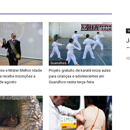
V
J
–
Ab
Guarulhos
ss e Mister Melhor Idade
Projeto gratuito de karatê inicia aulas
s recebe inscrições a
para crianças e adolescentes em
 de agosto
Guarulhos nesta terça-feira