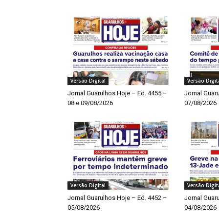
Versão Digital
Versão Digit
Jornal Guarulhos Hoje – Ed. 4455 –
Jornal Guar
08 e 09/08/2026
07/08/2026
Versão Digital
Versão Digit
Jornal Guarulhos Hoje – Ed. 4452 –
Jornal Guar
05/08/2026
04/08/2026