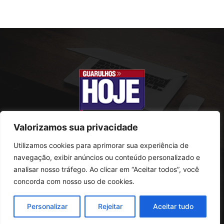
Valorizamos sua privacidade
Utilizamos cookies para aprimorar sua experiência de
SOBRE NÓS
navegação, exibir anúncios ou conteúdo personalizado e
analisar nosso tráfego. Ao clicar em “Aceitar todos”, você
Rua Conselheiro Antonio Prado, 121
concorda com nosso uso de cookies.
Vila Progresso - Guarulhos
CEP: 07095-180
Personalizar
Rejeitar
Aceitar tudo
Telefone: (11) 2823-0800