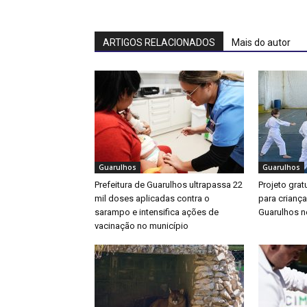
ARTIGOS RELACIONADOS
Mais do autor
Guarulhos
Guarulhos
Prefeitura de Guarulhos ultrapassa 22
Projeto gratu
mil doses aplicadas contra o
para crianç
sarampo e intensifica ações de
Guarulhos ne
vacinação no município