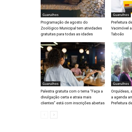
Guarulhos
Guarulhos
Programação de agosto do
Prefeitura d
Zoológico Municipal tem atividades
Vacimóvel a
gratuitas para todas as idades
Taboão
Guarulhos
Guarulhos
Palestra gratuita com o tema “Faça a
Orquídeas,
divulgação certa e atraia mais
a agenda am
clientes” está com inscrições abertas
Prefeitura d