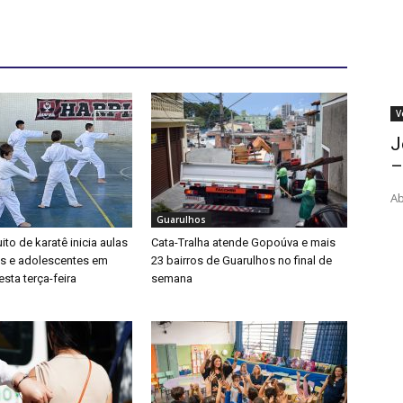
V
J
–
Ab
Guarulhos
ito de karatê inicia aulas
Cata-Tralha atende Gopoúva e mais
as e adolescentes em
23 bairros de Guarulhos no final de
sta terça-feira
semana