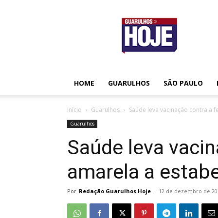
Guarulhos
Hoje
HOME
GUARULHOS
SÃO PAULO
Início
Guarulhos
Saúde leva vacinação contra a 
Guarulhos
Saúde leva vacin
amarela a estab
Por
Redação Guarulhos Hoje
-
12 de dezembro de 20