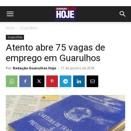
Início
Guarulhos
Guarulhos
Atento abre 75 vagas de
emprego em Guarulhos
Por
Redação Guarulhos Hoje
-
11 de janeiro de 2018