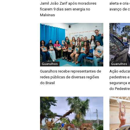
Jamil João Zarif após moradores
alerta e cri
ficarem 9 dias sem energia no
avanço de ci
Malvinas
Guarulhos
Guarulhos
Guarulhos recebe representantes de
Ação educat
redes públicas de diversas regiões
pedestres e
do Brasil
segurança e
do Pedestre