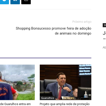
Próximo artigo
V
Shopping Bonsucesso promove feira de adoção
J
de animais no domingo
–
Ab
Guarulhos
 de Guarulhos entra em
Projeto que amplia rede de proteção