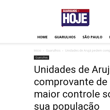
Guarulhos
Hoje
HOME
GUARULHOS
SÃO PAULO
Início
Guarulhos
Unidades de Arujá pedem compro
Guarulhos
Unidades de Aru
comprovante de r
maior controle s
sua população