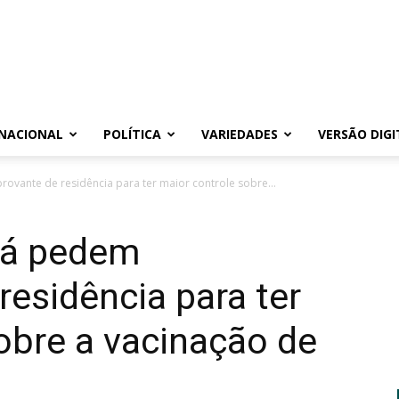
NACIONAL
POLÍTICA
VARIEDADES
VERSÃO DIGI
vante de residência para ter maior controle sobre...
já pedem
esidência para ter
obre a vacinação de