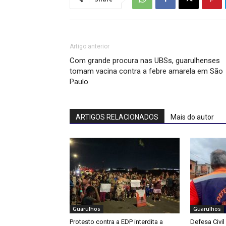
Artigo anterior
Com grande procura nas UBSs, guarulhenses
tomam vacina contra a febre amarela em São
Paulo
ARTIGOS RELACIONADOS
Mais do autor
Guarulhos
Guarulhos
Protesto contra a EDP interdita a
Defesa Civil