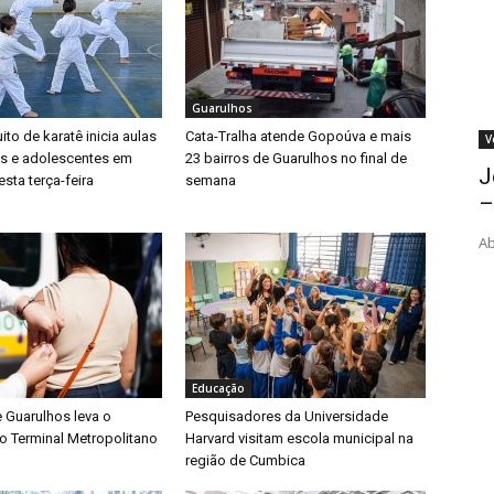
Guarulhos
ito de karatê inicia aulas
Cata-Tralha atende Gopoúva e mais
V
as e adolescentes em
23 bairros de Guarulhos no final de
J
sta terça-feira
semana
–
Ab
Educação
e Guarulhos leva o
Pesquisadores da Universidade
o Terminal Metropolitano
Harvard visitam escola municipal na
região de Cumbica