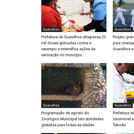
Guarulhos
Guarulhos
Prefeitura de Guarulhos ultrapassa 22
Projeto gratu
mil doses aplicadas contra o
para crianç
sarampo e intensifica ações de
Guarulhos ne
vacinação no município
Guarulhos
Guarulhos
Programação de agosto do
Prefeitura d
Zoológico Municipal tem atividades
Vacimóvel a
gratuitas para todas as idades
Taboão