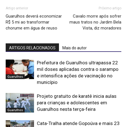
Artigo anterior
Próximo artigo
Guarulhos deverá economizar
Cavalo morre após sofrer
R$ 5 mi ao transformar
maus tratos no Jardim Bela
chorume em água de reuso
Vista, diz moradores
ARTIGOS RELACIONADOS
Mais do autor
Prefeitura de Guarulhos ultrapassa 22
mil doses aplicadas contra o sarampo
e intensifica ações de vacinação no
Guarulhos
município
Projeto gratuito de karatê inicia aulas
para crianças e adolescentes em
Guarulhos nesta terça-feira
Guarulhos
Cata-Tralha atende Gopoúva e mais 23