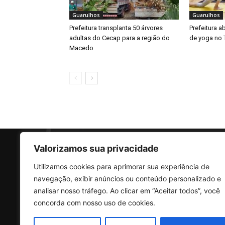
Guarulhos
Guarulhos
Prefeitura transplanta 50 árvores
Prefeitura a
adultas do Cecap para a região do
de yoga no 
Macedo
Valorizamos sua privacidade
Utilizamos cookies para aprimorar sua experiência de
SO
navegação, exibir anúncios ou conteúdo personalizado e
analisar nosso tráfego. Ao clicar em “Aceitar todos”, você
concorda com nosso uso de cookies.
Rua 
Vila