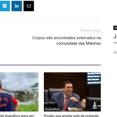
V
Próximo artigo
J
Corpos são encontrados enterrados na
–
comunidade das Malvinas
Ab
Guarulhos
 de Guarulhos entra em
Projeto que amplia rede de proteção