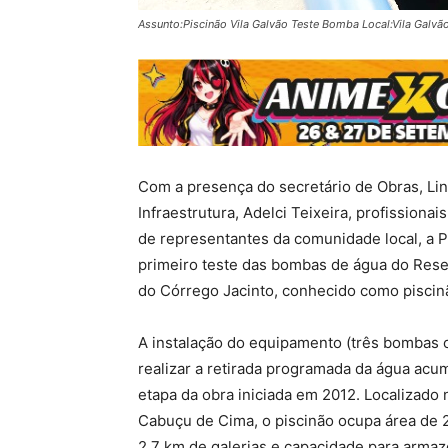
Assunto:Piscinão Vila Galvão Teste Bomba Local:Vila Galv
Com a presença do secretário de Obras, Lin
Infraestrutura, Adelci Teixeira, profissiona
de representantes da comunidade local, a Pr
primeiro teste das bombas de água do Reser
do Córrego Jacinto, conhecido como piscinã
A instalação do equipamento (três bombas 
realizar a retirada programada da água acum
etapa da obra iniciada em 2012. Localizado
Cabuçu de Cima, o piscinão ocupa área de 
2,7 km de galerias e capacidade para arma