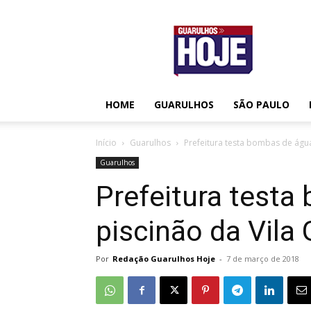
Guarulhos
Hoje
HOME
GUARULHOS
SÃO PAULO
Início
Guarulhos
Prefeitura testa bombas de água
Guarulhos
Prefeitura test
piscinão da Vila
Por
Redação Guarulhos Hoje
-
7 de março de 2018