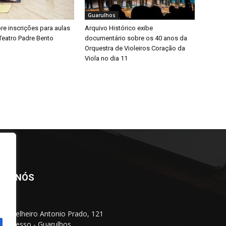
Guarulhos
bre inscrições para aulas
Arquivo Histórico exibe
Teatro Padre Bento
documentário sobre os 40 anos da
Orquestra de Violeiros Coração da
Viola no dia 11
BRE NÓS
Conselheiro Antonio Prado, 121
 Progresso - Guarulhos