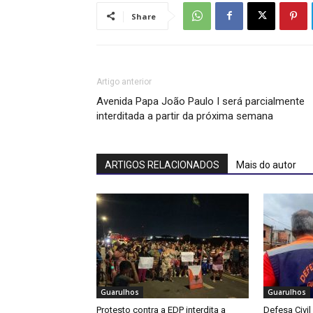
Share
Artigo anterior
Avenida Papa João Paulo I será parcialmente
interditada a partir da próxima semana
ARTIGOS RELACIONADOS
Mais do autor
Guarulhos
Guarulhos
Protesto contra a EDP interdita a
Defesa Civil