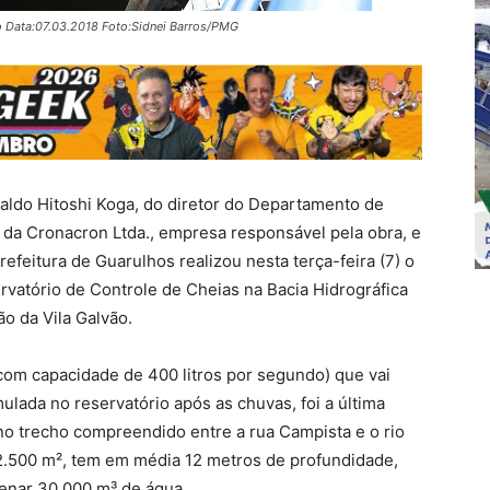
ão Data:07.03.2018 Foto:Sidnei Barros/PMG
aldo Hitoshi Koga, do diretor do Departamento de
is da Cronacron Ltda., empresa responsável pela obra, e
efeitura de Guarulhos realizou nesta terça-feira (7) o
vatório de Controle de Cheias na Bacia Hidrográfica
o da Vila Galvão.
com capacidade de 400 litros por segundo) que vai
ulada no reservatório após as chuvas, foi a última
 no trecho compreendido entre a rua Campista e o rio
2.500 m², tem em média 12 metros de profundidade,
zenar 30.000 m³ de água.