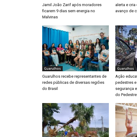
Jamil João Zarif após moradores
alerta e cri
ficarem 9 dias sem energia no
avanço de ci
Malvinas
Guarulhos
Guarulhos
Guarulhos recebe representantes de
Ação educat
redes públicas de diversas regiões
pedestres e
do Brasil
segurança e
do Pedestre