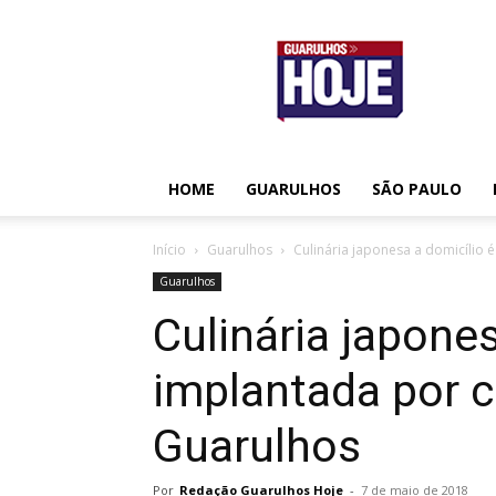
Guarulhos
Hoje
HOME
GUARULHOS
SÃO PAULO
Início
Guarulhos
Culinária japonesa a domicílio
Guarulhos
Culinária japones
implantada por 
Guarulhos
Por
Redação Guarulhos Hoje
-
7 de maio de 2018