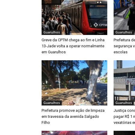
Guarulhos
Guarulhos
Greve da CPTM chega ao fim e Linha
Prefeitura d
13-Jade volta a operar normalmente
segurança v
em Guarulhos
escolas
Guarulhos
Guarulhos
Prefeitura promove ação de limpeza
Justiça con
em travessia da avenida Salgado
pagar R$ 1 m
Filho
vexatórias 