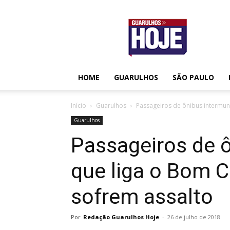
Guarulhos
Hoje
HOME
GUARULHOS
SÃO PAULO
Início
Guarulhos
Passageiros de ônibus intermuni
Guarulhos
Passageiros de ô
que liga o Bom C
sofrem assalto
Por
Redação Guarulhos Hoje
-
26 de julho de 2018