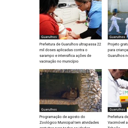
Guarulhos
Guarulhos
Prefeitura de Guarulhos ultrapassa 22
Projeto gratu
mil doses aplicadas contra o
para crianç
sarampo e intensifica ações de
Guarulhos ne
vacinação no município
Guarulhos
Guarulhos
Programação de agosto do
Prefeitura d
Zoológico Municipal tem atividades
Vacimóvel a