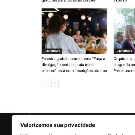
gratuitas para todas as idades
Taboão
Guarulhos
Guarulhos
Palestra gratuita com o tema “Faça a
Orquídeas,
divulgação certa e atraia mais
a agenda am
clientes” está com inscrições abertas
Prefeitura d
Valorizamos sua privacidade