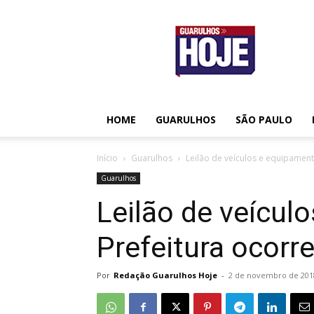
Guarulhos
Hoje
HOME
GUARULHOS
SÃO PAULO
Início
Guarulhos
Leilão de veículos e equipament
Guarulhos
Leilão de veícul
Prefeitura ocorr
Por
Redação Guarulhos Hoje
-
2 de novembro de 201