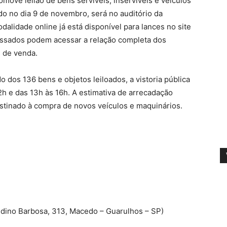
omove leilão de bens servíveis, inservíveis e veículos
do no dia 9 de novembro, será no auditório da
dalidade online já está disponível para lances no site
ressados podem acessar a relação completa dos
s de venda.
o dos 136 bens e objetos leiloados, a vistoria pública
2h e das 13h às 16h. A estimativa de arrecadação
estinado à compra de novos veículos e maquinários.
udino Barbosa, 313, Macedo – Guarulhos – SP)