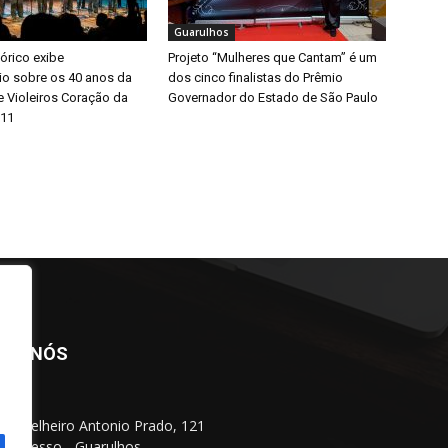
Guarulhos
órico exibe
Projeto “Mulheres que Cantam” é um
o sobre os 40 anos da
dos cinco finalistas do Prêmio
e Violeiros Coração da
Governador do Estado de São Paulo
 11
BRE NÓS
Conselheiro Antonio Prado, 121
 Progresso - Guarulhos