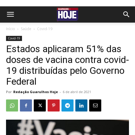
Início
Saúde
Covid-19
Covid-19
Estados aplicaram 51% das
doses de vacina contra covid-
19 distribuídas pelo Governo
Federal
Por
Redação Guarulhos Hoje
-
6 de abril de 2021