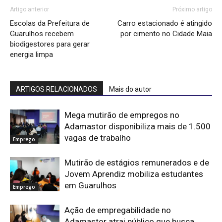
Artigo anterior
Próximo artigo
Escolas da Prefeitura de
Carro estacionado é atingido
Guarulhos recebem
por cimento no Cidade Maia
biodigestores para gerar
energia limpa
ARTIGOS RELACIONADOS
Mais do autor
Mega mutirão de empregos no
Adamastor disponibiliza mais de 1.500
vagas de trabalho
Emprego
Mutirão de estágios remunerados e de
Jovem Aprendiz mobiliza estudantes
em Guarulhos
Emprego
Ação de empregabilidade no
Adamastor atrai público que busca