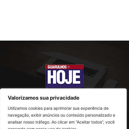
Valorizamos sua privacidade
Utilizamos cookies para aprimorar sua experiência de
SOBRE NÓS
navegação, exibir anúncios ou conteúdo personalizado e
analisar nosso tráfego. Ao clicar em “Aceitar todos”, você
Rua Conselheiro Antonio Prado, 121
concorda com nosso uso de cookies.