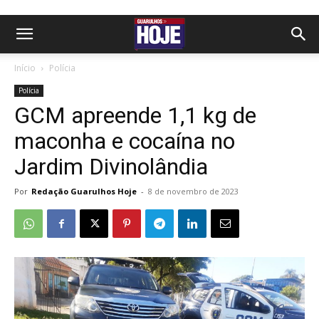
Início
Polícia
Polícia
GCM apreende 1,1 kg de
maconha e cocaína no
Jardim Divinolândia
Por
Redação Guarulhos Hoje
-
8 de novembro de 2023