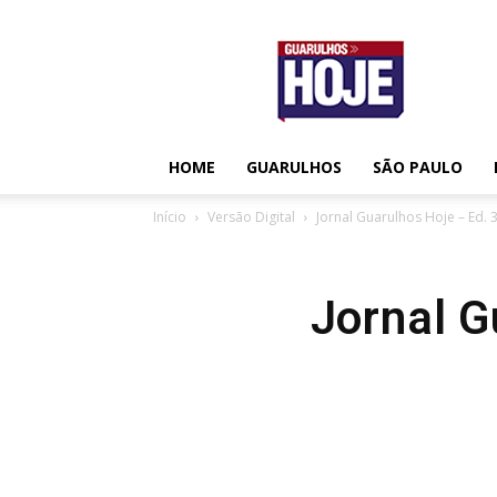
Guarulhos
Hoje
HOME
GUARULHOS
SÃO PAULO
Início
Versão Digital
Jornal Guarulhos Hoje – Ed. 
Jornal G