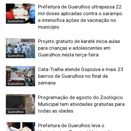
Prefeitura de Guarulhos ultrapassa 22
mil doses aplicadas contra o sarampo
e intensifica ações de vacinação no
Guarulhos
município
Projeto gratuito de karatê inicia aulas
para crianças e adolescentes em
Guarulhos nesta terça-feira
Guarulhos
Cata-Tralha atende Gopoúva e mais 23
bairros de Guarulhos no final de
semana
Guarulhos
Programação de agosto do Zoológico
Municipal tem atividades gratuitas para
todas as idades
Guarulhos
Prefeitura de Guarulhos leva o