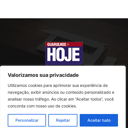
Valorizamos sua privacidade
Utilizamos cookies para aprimorar sua experiência de
SOBRE NÓS
navegação, exibir anúncios ou conteúdo personalizado e
analisar nosso tráfego. Ao clicar em “Aceitar todos”, você
Rua Conselheiro Antonio Prado, 121
concorda com nosso uso de cookies.
Vila Progresso - Guarulhos
CEP: 07095-180
Personalizar
Rejeitar
Aceitar tudo
Telefone: (11) 2823-0800