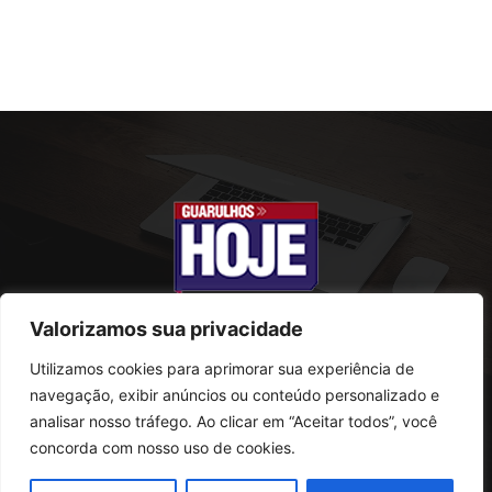
Valorizamos sua privacidade
Utilizamos cookies para aprimorar sua experiência de
SOBRE NÓS
navegação, exibir anúncios ou conteúdo personalizado e
analisar nosso tráfego. Ao clicar em “Aceitar todos”, você
Rua Conselheiro Antonio Prado, 121
concorda com nosso uso de cookies.
Vila Progresso - Guarulhos