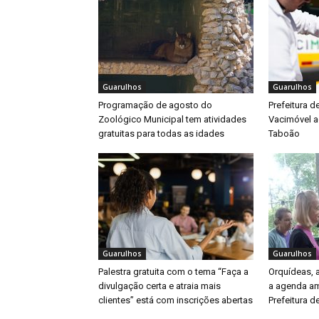
Guarulhos
Guarulhos
Programação de agosto do
Prefeitura d
Zoológico Municipal tem atividades
Vacimóvel a
gratuitas para todas as idades
Taboão
Guarulhos
Guarulhos
Palestra gratuita com o tema “Faça a
Orquídeas,
divulgação certa e atraia mais
a agenda am
clientes” está com inscrições abertas
Prefeitura d