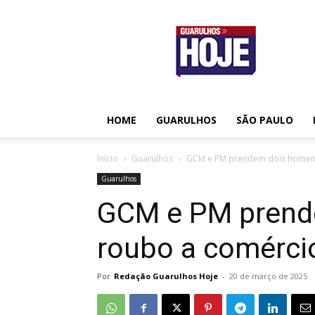
Guarulhos
Hoje
HOME
GUARULHOS
SÃO PAULO
Início
Guarulhos
GCM e PM prendem dois homens
Guarulhos
GCM e PM prend
roubo a comérci
Por
Redação Guarulhos Hoje
-
20 de março de 2025