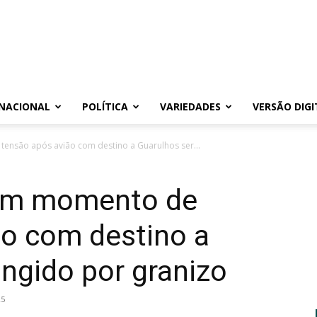
NACIONAL
POLÍTICA
VARIEDADES
VERSÃO DIGI
ensão após avião com destino a Guarulhos ser...
vem momento de
ão com destino a
ingido por granizo
25