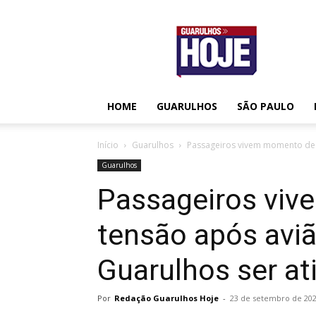
Guarulhos
Hoje
HOME
GUARULHOS
SÃO PAULO
Início
Guarulhos
Passageiros vivem momento de t
Guarulhos
Passageiros vi
tensão após avi
Guarulhos ser at
Por
Redação Guarulhos Hoje
-
23 de setembro de 20