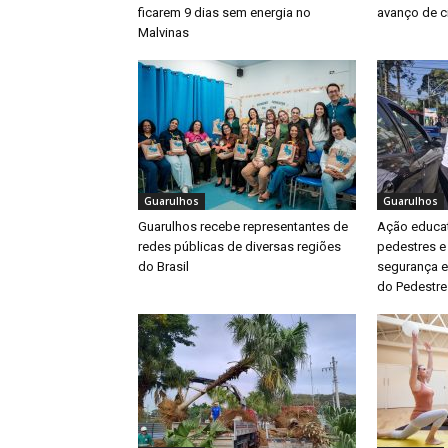
ficarem 9 dias sem energia no
avanço de ci
Malvinas
Guarulhos
Guarulhos
Guarulhos recebe representantes de
Ação educat
redes públicas de diversas regiões
pedestres e
do Brasil
segurança e
do Pedestre