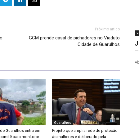
Próximo artigo
V
to
GCM prende casal de pichadores no Viaduto
J
Cidade de Guarulhos
–
Ab
Guarulhos
 de Guarulhos entra em
Projeto que amplia rede de proteção
a comitê para monitorar
às mulheres é deliberado pela