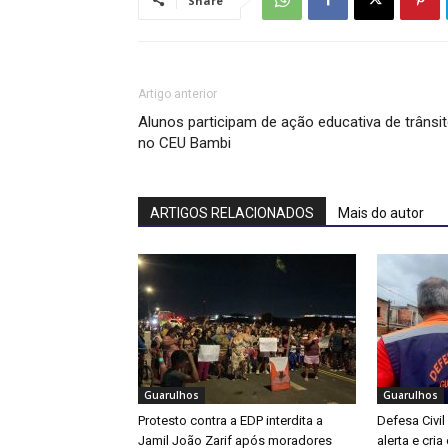
Share
Artigo anterior
Alunos participam de ação educativa de trânsi
no CEU Bambi
ARTIGOS RELACIONADOS
Mais do autor
Guarulhos
Guarulhos
Protesto contra a EDP interdita a
Defesa Civil
Jamil João Zarif após moradores
alerta e cri