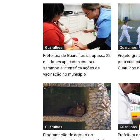
Guarulhos
Guarulhos
Prefeitura de Guarulhos ultrapassa 22
Projeto gratu
mil doses aplicadas contra o
para crianç
sarampo e intensifica ações de
Guarulhos ne
vacinação no município
Guarulhos
Guarulhos
Programação de agosto do
Prefeitura d