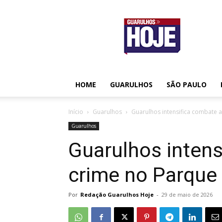
Guarulhos
Hoje
HOME
GUARULHOS
SÃO PAULO
Início
Guarulhos
Guarulhos intensifica combate a
Guarulhos
Guarulhos intens
crime no Parque 
Por
Redação Guarulhos Hoje
-
29 de maio de 2026