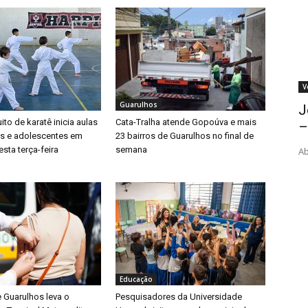
V
Guarulhos
J
ito de karatê inicia aulas
Cata-Tralha atende Gopoúva e mais
–
as e adolescentes em
23 bairros de Guarulhos no final de
sta terça-feira
semana
Ab
Educação
e Guarulhos leva o
Pesquisadores da Universidade