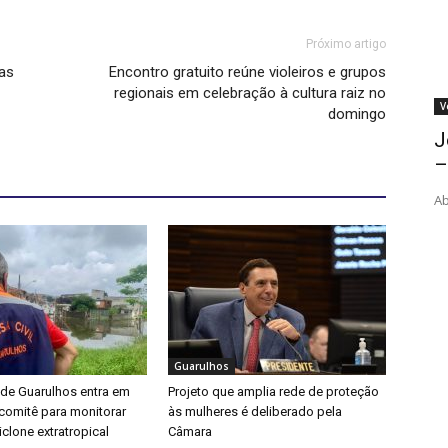
Próximo artigo
as
Encontro gratuito reúne violeiros e grupos
regionais em celebração à cultura raiz no
V
domingo
J
–
Ab
Guarulhos
 de Guarulhos entra em
Projeto que amplia rede de proteção
a comitê para monitorar
às mulheres é deliberado pela
clone extratropical
Câmara