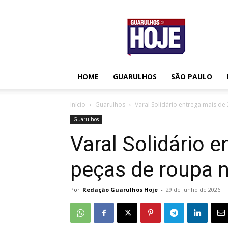
Guarulhos
Hoje
HOME
GUARULHOS
SÃO PAULO
Início
Guarulhos
Varal Solidário entrega mais de 
Guarulhos
Varal Solidário e
peças de roupa n
Por
Redação Guarulhos Hoje
-
29 de junho de 2026