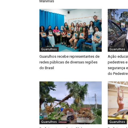
Malvinas
Guarulhos
Guarulhos
Guarulhos recebe representantes de
Ação educat
redes públicas de diversas regiões
pedestres e
do Brasil
segurança e
do Pedestre
Guarulhos
Guarulhos