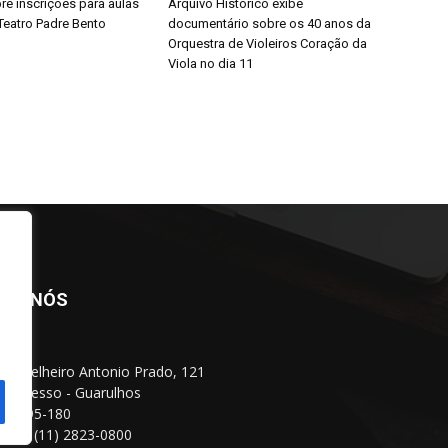
bre inscrições para aulas
Arquivo Histórico exibe
Teatro Padre Bento
documentário sobre os 40 anos da
Orquestra de Violeiros Coração da
Viola no dia 11
BRE NÓS
Conselheiro Antonio Prado, 121
 Progresso - Guarulhos
 07095-180
fone: (11) 2823-0800