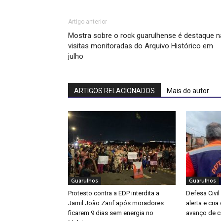
Artigo anterior
Mostra sobre o rock guarulhense é destaque n
visitas monitoradas do Arquivo Histórico em
julho
ARTIGOS RELACIONADOS
Mais do autor
Guarulhos
Guarulhos
Protesto contra a EDP interdita a
Defesa Civil
Jamil João Zarif após moradores
alerta e cri
ficarem 9 dias sem energia no
avanço de ci