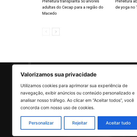
Prefeitura transplanta 50 árvores
Prefeitura a
adultas do Cecap para a região do
de yoga no 
Macedo
Valorizamos sua privacidade
Utilizamos cookies para aprimorar sua experiência de
SO
navegação, exibir anúncios ou conteúdo personalizado e
analisar nosso tráfego. Ao clicar em “Aceitar todos”, você
concorda com nosso uso de cookies.
Rua 
Vila
Personalizar
Rejeitar
Aceitar tudo
CEP:
Tele