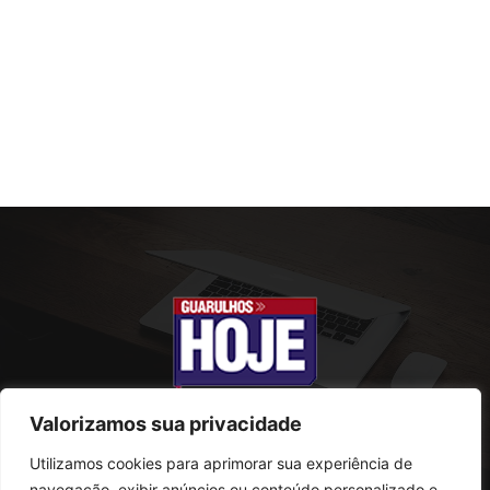
Valorizamos sua privacidade
Utilizamos cookies para aprimorar sua experiência de
SOBRE NÓS
navegação, exibir anúncios ou conteúdo personalizado e