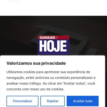
Valorizamos sua privacidade
Utilizamos cookies para aprimorar sua experiência de
SOBRE NÓS
navegação, exibir anúncios ou conteúdo personalizado e
analisar nosso tráfego. Ao clicar em “Aceitar todos”, você
Rua Conselheiro Antonio Prado, 121
concorda com nosso uso de cookies.
Vila Progresso - Guarulhos
CEP: 07095-180
Personalizar
Rejeitar
Aceitar tudo
Telefone: (11) 2823-0800