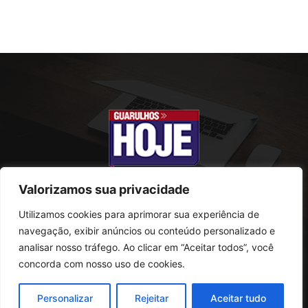
Valorizamos sua privacidade
Utilizamos cookies para aprimorar sua experiência de
SOBRE NÓS
navegação, exibir anúncios ou conteúdo personalizado e
analisar nosso tráfego. Ao clicar em “Aceitar todos”, você
Rua Conselheiro Antonio Prado, 121
concorda com nosso uso de cookies.
Vila Progresso - Guarulhos
CEP: 07095-180
Personalizar
Rejeitar
Aceitar tudo
Telefone: (11) 2823-0800