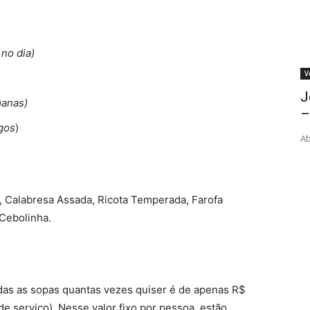
no dia)
V
J
manas)
–
gos
)
Ab
, Calabresa Assada, Ricota Temperada, Farofa
 Cebolinha.
todas as sopas quantas vezes quiser é de apenas R$
e serviço). Nesse valor fixo por pessoa, estão