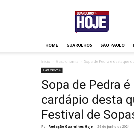
Guarulhos
Hoje
HOME
GUARULHOS
SÃO PAULO
Início
Gastronomia
Sopa de Pedra é destaque do 
Gastronomia
Sopa de Pedra é
cardápio desta 
Festival de Sop
Por
Redação Guarulhos Hoje
-
26 de junho de 2024