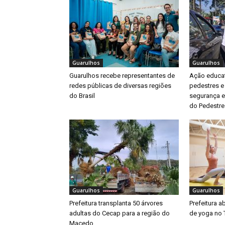
Guarulhos
Guarulhos
Guarulhos recebe representantes de
Ação educat
redes públicas de diversas regiões
pedestres e
do Brasil
segurança e
do Pedestre
Guarulhos
Guarulhos
Prefeitura transplanta 50 árvores
Prefeitura a
adultas do Cecap para a região do
de yoga no 
Macedo