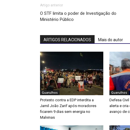
Artigo anterior
O STF limita o poder de Investigação do
Ministério Público
ARTIGOS RELACIONADOS
Mais do autor
Guarulhos
Guarulhos
Protesto contra a EDP interdita a
Defesa Civil
Jamil João Zarif após moradores
alerta e cri
ficarem 9 dias sem energia no
avanço de ci
Malvinas