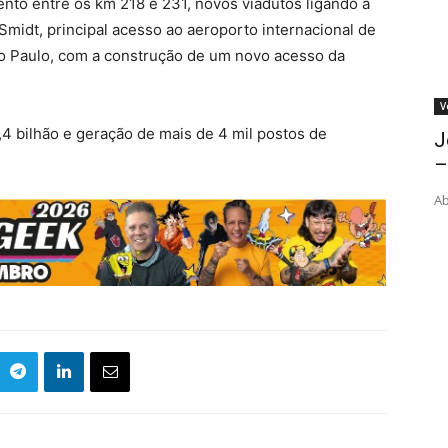
ento entre os km 218 e 231, novos viadutos ligando à
 Smidt, principal acesso ao aeroporto internacional de
o Paulo, com a construção de um novo acesso da
V
,4 bilhão e geração de mais de 4 mil postos de
J
–
Ab