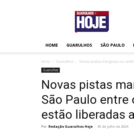
Guarulhos
Hoje
HOME
GUARULHOS
SÃO PAULO
Início
Guarulhos
Novas pistas marginais no senti
Guarulhos
Novas pistas mar
São Paulo entre
estão liberadas 
Por
Redação Guarulhos Hoje
-
30 de julho de 2024