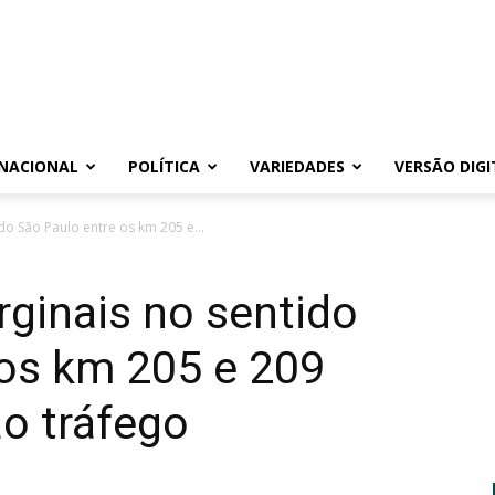
NACIONAL
POLÍTICA
VARIEDADES
VERSÃO DIGI
do São Paulo entre os km 205 e...
ginais no sentido
 os km 205 e 209
ao tráfego