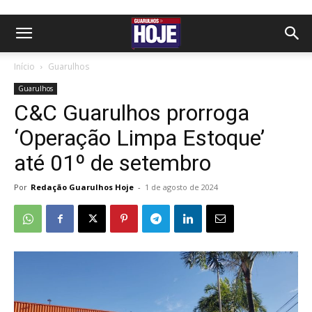
Início
Guarulhos
Guarulhos
C&C Guarulhos prorroga
‘Operação Limpa Estoque’
até 01º de setembro
Por
Redação Guarulhos Hoje
-
1 de agosto de 2024