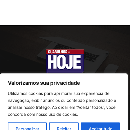
Valorizamos sua privacidade
Utilizamos cookies para aprimorar sua experiência de
SOBRE NÓS
navegação, exibir anúncios ou conteúdo personalizado e
analisar nosso tráfego. Ao clicar em “Aceitar todos”, você
Rua Conselheiro Antonio Prado, 121
concorda com nosso uso de cookies.
Vila Progresso - Guarulhos
CEP: 07095-180
Personalizar
Rejeitar
Aceitar tudo