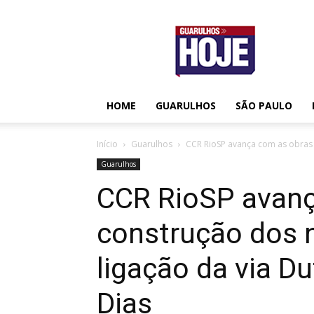
Guarulhos
Hoje
HOME
GUARULHOS
SÃO PAULO
Início
Guarulhos
CCR RioSP avança com as obras 
Guarulhos
CCR RioSP avanç
construção dos 
ligação da via D
Dias