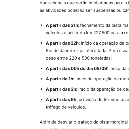
operacionais que serão implantadas para o
as atividades poderão ser suspensas ou ca
A partir das 21h:
fechamento da pista mar
veículos a partir do km 227,500 para a r
A partir das 22h:
início da operação de p
Rio de Janeiro – já interditada. Para es
peso entre 220 e 500 toneladas;
A partir das 00h do dia 08/09:
início da
A partir da 1h:
início da operação de mon
A partir das 2h:
início da operação de de
A partir das 5h:
previsão de término da o
tráfego de veículos.
Além de desviar o tráfego da pista marginal 