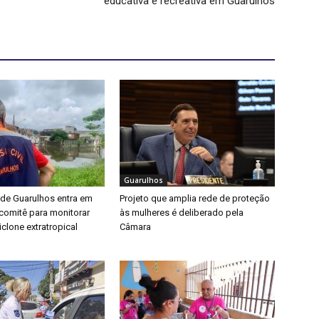
educativa e recreativa em Guarulhos
Guarulhos
 de Guarulhos entra em
Projeto que amplia rede de proteção
a comitê para monitorar
às mulheres é deliberado pela
clone extratropical
Câmara