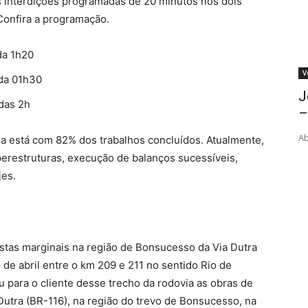
 interdições programadas de 20 minutos nos dois
 Confira a programação.
da 1h20
V
 da 01h30
J
 das 2h
–
Ab
ra está com 82% dos trabalhos concluídos. Atualmente,
erestruturas, execução de balanços sucessíveis,
jes.
stas marginais na região de Bonsucesso da Via Dutra
 de abril entre o km 209 e 211 no sentido Rio de
u para o cliente desse trecho da rodovia as obras de
Dutra (BR-116), na região do trevo de Bonsucesso, na