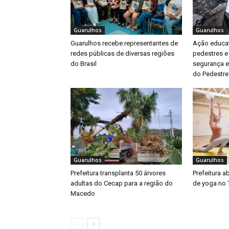
Guarulhos
Guarulhos
Guarulhos recebe representantes de
Ação educat
redes públicas de diversas regiões
pedestres e
do Brasil
segurança e
do Pedestre
Guarulhos
Guarulhos
Prefeitura transplanta 50 árvores
Prefeitura a
adultas do Cecap para a região do
de yoga no 
Macedo