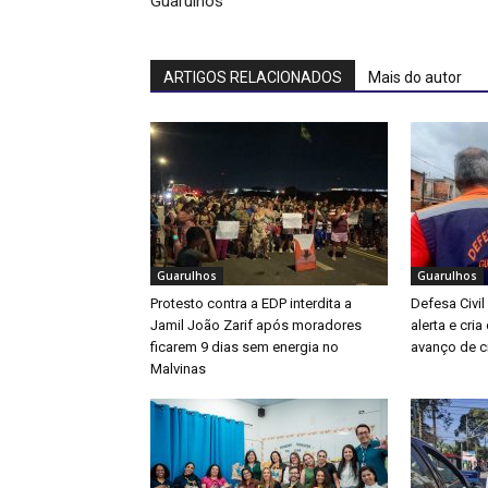
Guarulhos
ARTIGOS RELACIONADOS
Mais do autor
Guarulhos
Guarulhos
Protesto contra a EDP interdita a
Defesa Civil
Jamil João Zarif após moradores
alerta e cri
ficarem 9 dias sem energia no
avanço de ci
Malvinas