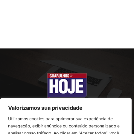
Valorizamos sua privacidade
Utilizamos cookies para aprimorar sua experiência de
SOBRE NÓS
navegação, exibir anúncios ou conteúdo personalizado e
analisar nosso tráfego. Ao clicar em “Aceitar todos”, você