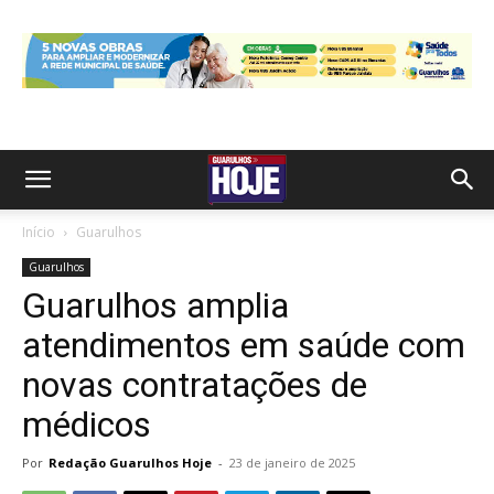
Início
Guarulhos
Guarulhos
Guarulhos amplia
atendimentos em saúde com
novas contratações de
médicos
Por
Redação Guarulhos Hoje
-
23 de janeiro de 2025