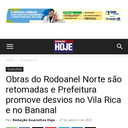
Início
Guarulhos
Guarulhos
Obras do Rodoanel Norte são
retomadas e Prefeitura
promove desvios no Vila Rica
e no Bananal
Por
Redação Guarulhos Hoje
-
27 de janeiro de 2025