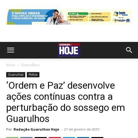
Início
Guarulhos
Guarulhos
Polícia
‘Ordem e Paz’ desenvolve
ações contínuas contra a
perturbação do sossego em
Guarulhos
Por
Redação Guarulhos Hoje
-
27 de janeiro de 2025