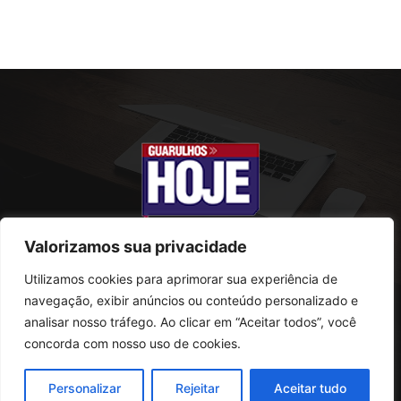
Valorizamos sua privacidade
Utilizamos cookies para aprimorar sua experiência de
SOBRE NÓS
navegação, exibir anúncios ou conteúdo personalizado e
analisar nosso tráfego. Ao clicar em “Aceitar todos”, você
Rua Conselheiro Antonio Prado, 121
concorda com nosso uso de cookies.
Vila Progresso - Guarulhos
CEP: 07095-180
Personalizar
Rejeitar
Aceitar tudo
Telefone: (11) 2823-0800