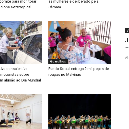
a comitê para monitorar
às mulheres é deliberado pela
clone extratropical
Câmara
V
J
–
Ab
Guarulhos
iva conscientiza
Fundo Social entrega 2 mil peças de
 motoristas sobre
roupas no Malvinas
m alusão ao Dia Mundial