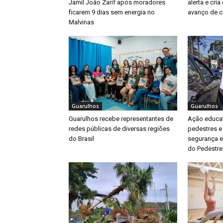
Jamil João Zarif após moradores
alerta e cri
ficarem 9 dias sem energia no
avanço de ci
Malvinas
Guarulhos
Guarulhos
Guarulhos recebe representantes de
Ação educat
redes públicas de diversas regiões
pedestres e
do Brasil
segurança e
do Pedestre