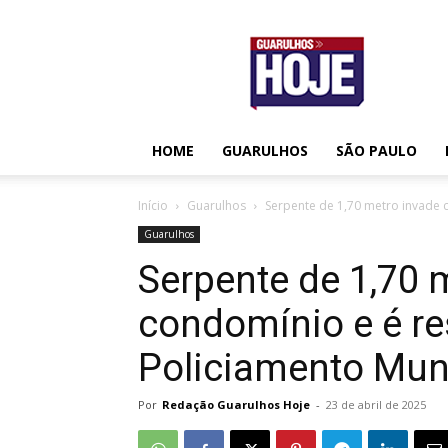
Guarulhos
Hoje
HOME
GUARULHOS
SÃO PAULO
Início
Guarulhos
Serpente de 1,70 metro invade 
Guarulhos
Serpente de 1,70 
condomínio e é re
Policiamento Mun
Por
Redação Guarulhos Hoje
-
23 de abril de 2025