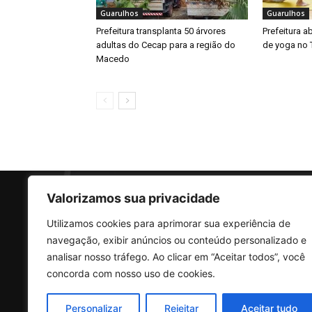
Guarulhos
Guarulhos
Prefeitura transplanta 50 árvores
Prefeitura a
adultas do Cecap para a região do
de yoga no 
Macedo
Valorizamos sua privacidade
Utilizamos cookies para aprimorar sua experiência de
SO
navegação, exibir anúncios ou conteúdo personalizado e
analisar nosso tráfego. Ao clicar em “Aceitar todos”, você
concorda com nosso uso de cookies.
Rua 
Vila
Personalizar
Rejeitar
Aceitar tudo