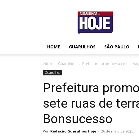
Guarulhos
Hoje
HOME
GUARULHOS
SÃO PAULO
Início
Guarulhos
Prefeitura promove a conservaçã
Guarulhos
Prefeitura prom
sete ruas de terr
Bonsucesso
Por
Redação Guarulhos Hoje
-
26 de maio de 2025