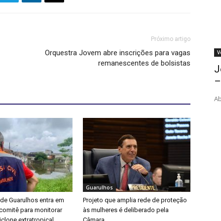
Próximo artigo
Orquestra Jovem abre inscrições para vagas
V
remanescentes de bolsistas
J
–
Ab
Guarulhos
 de Guarulhos entra em
Projeto que amplia rede de proteção
a comitê para monitorar
às mulheres é deliberado pela
clone extratropical
Câmara