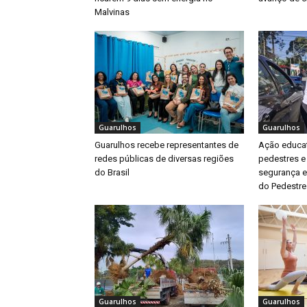
Malvinas
Guarulhos
Guarulhos
Guarulhos recebe representantes de
Ação educat
redes públicas de diversas regiões
pedestres e
do Brasil
segurança e
do Pedestre
Guarulhos
Guarulhos