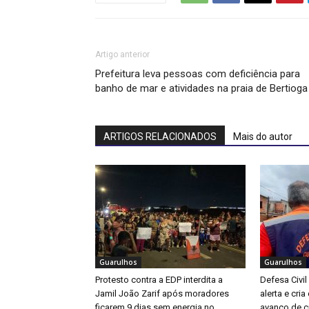
Artigo anterior
Prefeitura leva pessoas com deficiência para
banho de mar e atividades na praia de Bertioga
ARTIGOS RELACIONADOS
Mais do autor
Guarulhos
Guarulhos
Protesto contra a EDP interdita a
Defesa Civil
Jamil João Zarif após moradores
alerta e cri
ficarem 9 dias sem energia no
avanço de ci