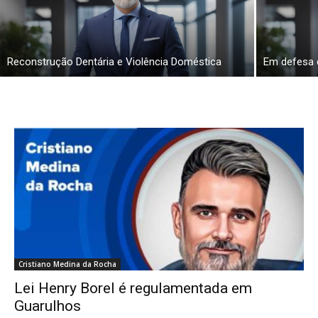
Reconstrução Dentária e Violência Doméstica
Em defesa 
Cristiano Medina da Rocha
Lei Henry Borel é regulamentada em
Guarulhos