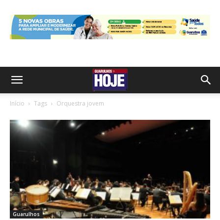
Início
Tags
Orquestra jovem
Guarulhos