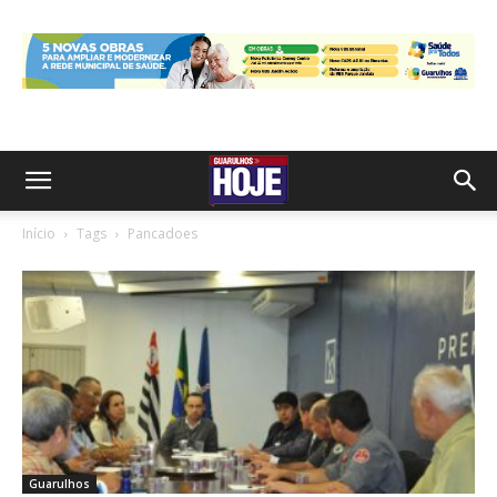
Início
Tags
Pancadoes
Guarulhos