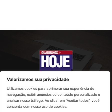
Valorizamos sua privacidade
Utilizamos cookies para aprimorar sua experiência de
SOBRE NÓS
navegação, exibir anúncios ou conteúdo personalizado e
analisar nosso tráfego. Ao clicar em “Aceitar todos”, você
Rua Conselheiro Antonio Prado, 121
concorda com nosso uso de cookies.
Vila Progresso - Guarulhos