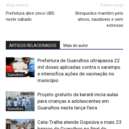
Artigo anterior
Próximo artigo
Prefeitura abre cinco UBS
Brinquedos mantêm pets
neste sábado
ativos, saudáveis e sem
estresse
ARTIGOS RELACIONADOS
Mais do autor
Prefeitura de Guarulhos ultrapassa 22
mil doses aplicadas contra o sarampo
e intensifica ações de vacinação no
Guarulhos
município
Projeto gratuito de karatê inicia aulas
para crianças e adolescentes em
Guarulhos nesta terça-feira
Guarulhos
Cata-Tralha atende Gopoúva e mais 23
bairros de Guarulhos no final de