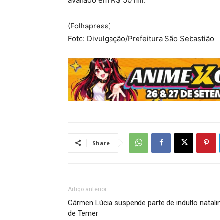
avaliado em R$ 50 mil.
(Folhapress)
Foto: Divulgação/Prefeitura São Sebastião
Share
Artigo anterior
Cármen Lúcia suspende parte de indulto natali
de Temer