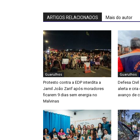
ARTIGOS RELACIONADOS
Mais do autor
Guarulhos
Guarulhos
Protesto contra a EDP interdita a
Defesa Civil
Jamil João Zarif após moradores
alerta e cri
ficarem 9 dias sem energia no
avanço de ci
Malvinas