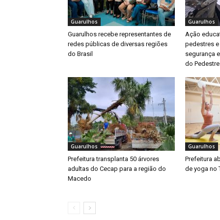
Guarulhos
Guarulhos
Guarulhos recebe representantes de
Ação educat
redes públicas de diversas regiões
pedestres e
do Brasil
segurança e
do Pedestre
Guarulhos
Guarulhos
Prefeitura transplanta 50 árvores
Prefeitura a
adultas do Cecap para a região do
de yoga no 
Macedo