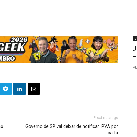
V
J
–
Ab
Próximo artigo
no
Governo de SP vai deixar de notificar IPVA por
carta