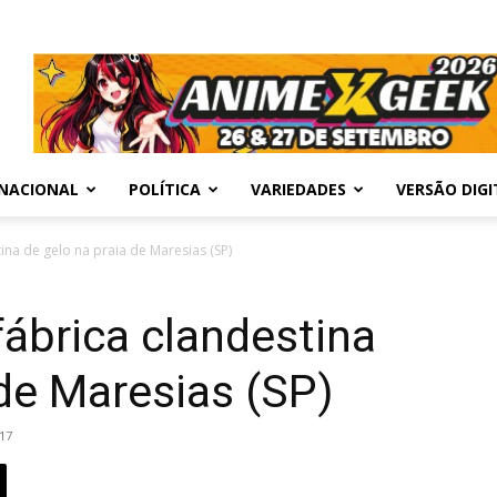
NACIONAL
POLÍTICA
VARIEDADES
VERSÃO DIGI
na de gelo na praia de Maresias (SP)
ábrica clandestina
 de Maresias (SP)
17