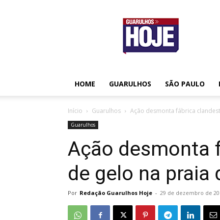
Guarulhos
Hoje
HOME
GUARULHOS
SÃO PAULO
Início
Guarulhos
Ação desmonta fábrica clandesti
Guarulhos
Ação desmonta f
de gelo na praia
Por
Redação Guarulhos Hoje
-
29 de dezembro de 20