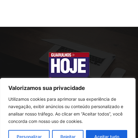
Valorizamos sua privacidade
Utilizamos cookies para aprimorar sua experiência de
SOBRE NÓS
navegação, exibir anúncios ou conteúdo personalizado e
analisar nosso tráfego. Ao clicar em “Aceitar todos”, você
Rua Conselheiro Antonio Prado, 121
concorda com nosso uso de cookies.
Vila Progresso - Guarulhos
CEP: 07095-180
Personalizar
Rejeitar
Aceitar tudo