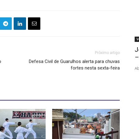
V
J
Próximo artigo
–
o
Defesa Civil de Guarulhos alerta para chuvas
fortes nesta sexta-feira
Ab