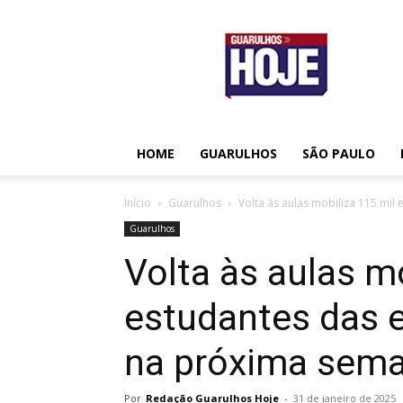
Guarulhos
Hoje
HOME
GUARULHOS
SÃO PAULO
Início
Guarulhos
Volta às aulas mobiliza 115 mil 
Guarulhos
Volta às aulas m
estudantes das 
na próxima sem
Por
Redação Guarulhos Hoje
-
31 de janeiro de 2025