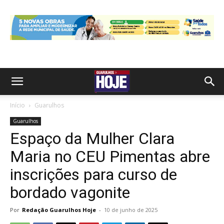
Início
Guarulhos
Guarulhos
Espaço da Mulher Clara
Maria no CEU Pimentas abre
inscrições para curso de
bordado vagonite
Por
Redação Guarulhos Hoje
-
10 de junho de 2025