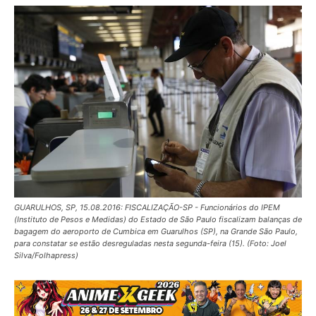
GUARULHOS, SP, 15.08.2016: FISCALIZAÇÃO-SP - Funcionários do IPEM
(Instituto de Pesos e Medidas) do Estado de São Paulo fiscalizam balanças de
bagagem do aeroporto de Cumbica em Guarulhos (SP), na Grande São Paulo,
para constatar se estão desreguladas nesta segunda-feira (15). (Foto: Joel
Silva/Folhapress)