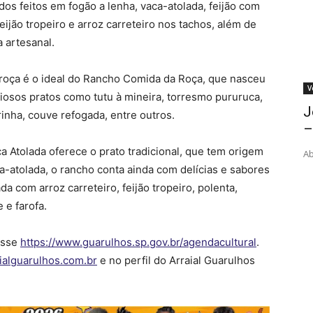
ldos feitos em fogão a lenha, vaca-atolada, feijão com
feijão tropeiro e arroz carreteiro nos tachos, além de
 artesanal.
 roça é o ideal do Rancho Comida da Roça, que nasceu
V
iosos pratos como tutu à mineira, torresmo pururuca,
J
rinha, couve refogada, entre outros.
–
 Atolada oferece o prato tradicional, que tem origem
Ab
-atolada, o rancho conta ainda com delícias e sabores
da com arroz carreteiro, feijão tropeiro, polenta,
 e farofa.
esse
https://www.guarulhos.sp.gov.br/agendacultural
.
ialguarulhos.com.br
e no perfil do Arraial Guarulhos