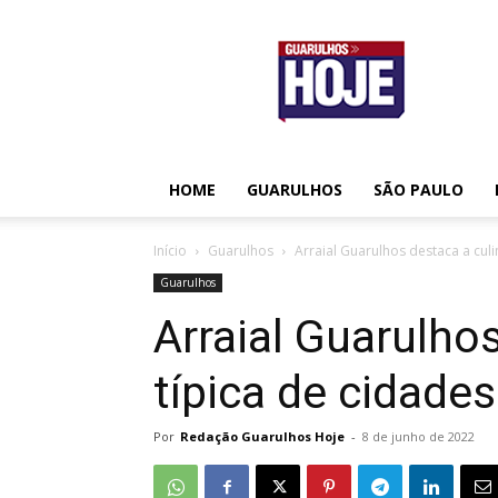
Guarulhos
Hoje
HOME
GUARULHOS
SÃO PAULO
Início
Guarulhos
Arraial Guarulhos destaca a culi
Guarulhos
Arraial Guarulhos
típica de cidade
Por
Redação Guarulhos Hoje
-
8 de junho de 2022