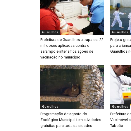
Guarulhos
Guarulhos
Prefeitura de Guarulhos ultrapassa 22
Projeto gratu
mil doses aplicadas contra o
para crianç
sarampo e intensifica ações de
Guarulhos ne
vacinação no município
Guarulhos
Guarulhos
Programação de agosto do
Prefeitura d
Zoológico Municipal tem atividades
Vacimóvel a
gratuitas para todas as idades
Taboão