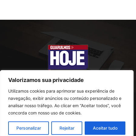
Valorizamos sua privacidade
Utilizamos cookies para aprimorar sua experiência de
SOBRE NÓS
navegação, exibir anúncios ou conteúdo personalizado e
analisar nosso tráfego. Ao clicar em “Aceitar todos”, você
Rua Conselheiro Antonio Prado, 121
concorda com nosso uso de cookies.
Vila Progresso - Guarulhos
CEP: 07095-180
Personalizar
Rejeitar
Aceitar tudo
Telefone: (11) 2823-0800